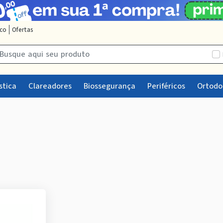
sco
Ofertas
stica
Clareadores
Biossegurança
Periféricos
Ortodo