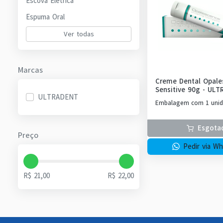
Escova Elétrica
Espuma Oral
Ver todas
Marcas
Creme Dental Opale
Sensitive 90g
-
ULT
ULTRADENT
Embalagem com 1 unid
Esgota
Preço
Pedir via W
R$ 21,00
R$ 22,00