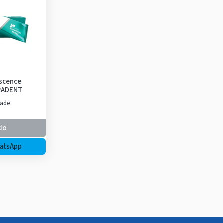
scence
RADENT
ade.
do
hatsApp