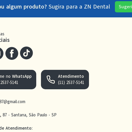
ou algum produto?
Sugira para a
ZN Dental
Suger
as
iais
me no
WhatsApp
Atendimento
 2537-5141
(11) 2537-5141
n87@gmail.com
e, 87 - Santana, São Paulo - SP
 de Atendimento
: