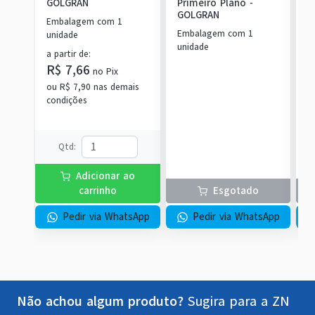
GOLGRAN
Primeiro Plano
-
c
GOLGRAN
P
Embalagem com 1
P
Embalagem com 1
E
unidade
unidade
u
a partir de
:
R$ 7,66
no
Pix
ou
R$ 7,90
nas demais
condições
Qtd
:
Adicionar ao
carrinho
Esgotado
Pedir via WhatsApp
Pedir via WhatsApp
Não achou algum produto?
Sugira para a
ZN