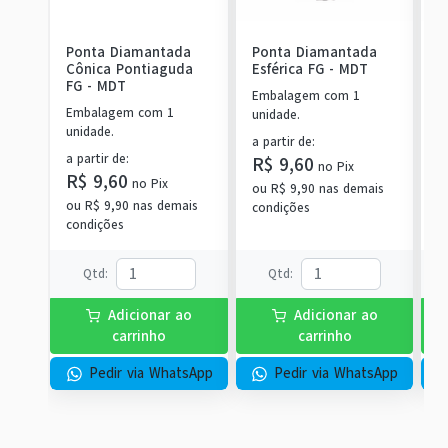
Ponta Diamantada
Ponta Diamantada
P
Cônica Pontiaguda
Esférica FG
-
MDT
C
FG
-
MDT
Embalagem com 1
Embalagem com 1
E
unidade.
unidade.
u
a partir de
:
a partir de
:
a
R$ 9,60
no
Pix
R$ 9,60
R
no
Pix
ou
R$ 9,90
nas demais
ou
R$ 9,90
nas demais
o
condições
condições
c
Qtd
:
Qtd
:
Adicionar ao
Adicionar ao
carrinho
carrinho
Pedir via WhatsApp
Pedir via WhatsApp