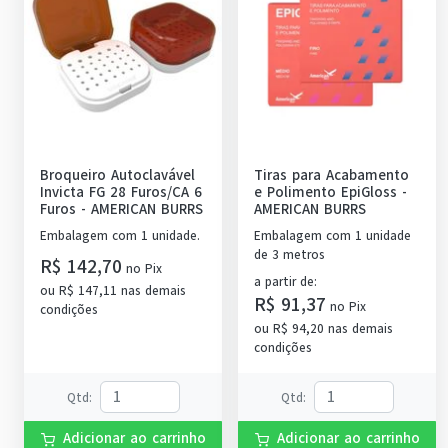
Broqueiro Autoclavável
Tiras para Acabamento
Invicta FG 28 Furos/CA 6
e Polimento EpiGloss
-
Furos
-
AMERICAN BURRS
AMERICAN BURRS
Embalagem com 1 unidade.
Embalagem com 1 unidade
de 3 metros
R$ 142,70
no
Pix
a partir de
:
ou
R$ 147,11
nas demais
R$ 91,37
no
Pix
condições
ou
R$ 94,20
nas demais
condições
Qtd
:
Qtd
:
Adicionar ao carrinho
Adicionar ao carrinho