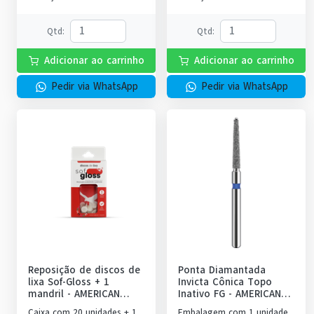
Qtd
:
Qtd
:
Adicionar ao carrinho
Adicionar ao carrinho
Pedir via WhatsApp
Pedir via WhatsApp
Reposição de discos de
Ponta Diamantada
lixa Sof-Gloss + 1
Invicta Cônica Topo
mandril
-
AMERICAN
Inativo FG
-
AMERICAN
BURRS
BURRS
Caixa com 20 unidades + 1
Embalagem com 1 unidade.