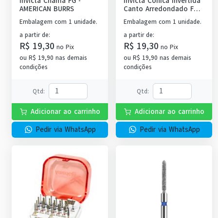
Invicta Chama FG
-
Invicta Cônica Invertida
AMERICAN BURRS
Canto Arredondado FG
-
AMERICAN BURRS
Embalagem com 1 unidade.
Embalagem com 1 unidade.
a partir de
:
a partir de
:
R$ 19,30
R$ 19,30
no
Pix
no
Pix
ou
R$ 19,90
nas demais
ou
R$ 19,90
nas demais
condições
condições
Qtd
:
Qtd
:
Adicionar ao carrinho
Adicionar ao carrinho
Pedir via WhatsApp
Pedir via WhatsApp