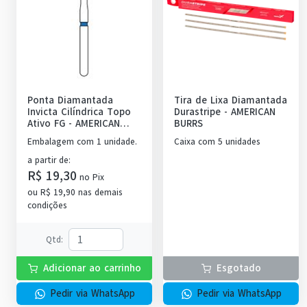
Ponta Diamantada
Tira de Lixa Diamantada
Invicta Cilíndrica Topo
Durastripe
-
AMERICAN
Ativo FG
-
AMERICAN
BURRS
BURRS
Embalagem com 1 unidade.
Caixa com 5 unidades
a partir de
:
R$ 19,30
no
Pix
ou
R$ 19,90
nas demais
condições
Qtd
:
Adicionar ao carrinho
Esgotado
Pedir via WhatsApp
Pedir via WhatsApp