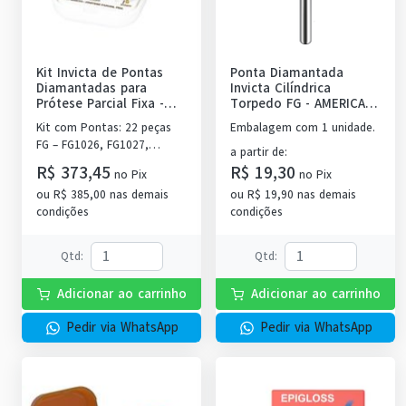
Kit Invicta de Pontas
Ponta Diamantada
Diamantadas para
Invicta Cilíndrica
Prótese Parcial Fixa
-
Torpedo FG
-
AMERICAN
AMERICAN BURRS
BURRS
Kit com Pontas: 22 peças
Embalagem com 1 unidade.
FG – FG1026, FG1027,
a partir de
:
FG1028, FG1029, FG2121,
R$ 373,45
R$ 19,30
no
Pix
no
Pix
FG2135F, FG2135, FG2200,
ou
R$ 385,00
nas demais
ou
R$ 19,90
nas demais
FG3098, FG3113FF, FG3113F,
condições
condições
FG3118F, FG3122FF,
FG3122F, FG3139FF,
FG3139F, FG3139, FG3145,
Qtd
:
Qtd
:
FG3146, FG3168F, FG4141 e
FG4142,Acompanha
Adicionar ao carrinho
Adicionar ao carrinho
broqueiro autolavável de 34
Furos.
Pedir via WhatsApp
Pedir via WhatsApp