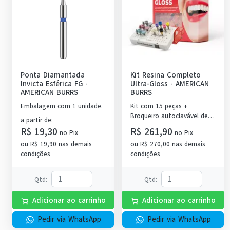
Ponta Diamantada
Kit Resina Completo
Invicta Esférica FG
-
Ultra-Gloss
-
AMERICAN
AMERICAN BURRS
BURRS
Embalagem com 1 unidade.
Kit com 15 peças +
Broqueiro autoclavável de
a partir de
:
75 furos.
R$ 19,30
R$ 261,90
no
Pix
no
Pix
ou
R$ 19,90
nas demais
ou
R$ 270,00
nas demais
condições
condições
Qtd
:
Qtd
:
Adicionar ao carrinho
Adicionar ao carrinho
Pedir via WhatsApp
Pedir via WhatsApp