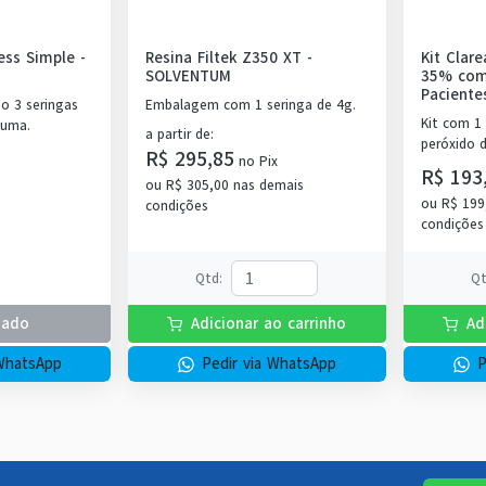
ess Simple -
Resina Filtek Z350 XT
-
Kit Clar
SOLVENTUM
35% com
Paciente
 3 seringas
Embalagem com 1 seringa de 4g.
Kit com 1
 uma.
a partir de
:
peróxido 
R$ 295,85
no
Pix
concentra
R$ 193
ou
R$ 305,00
nas demais
espessant
ou
R$ 199
condições
solução Ne
condições
de peróxi
placa para
Dam com 
Qtd
:
Q
tado
Adicionar ao carrinho
Ad
 WhatsApp
Pedir via WhatsApp
P