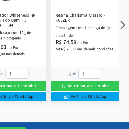
eador Whiteness HP
Resina Charisma Classic
-
 Top Dam - 3
KULZER
s
-
FGM
Embalagem com 1 seringa de 4gr.
 frasco com 10g de
a partir de
:
de hidrogênio
R$ 74,59
no
Pix
do + 1 frasco com 5g de
,03
no
Pix
e + 1 frasco com 2g de
ou
R$ 76,90
nas demais condições
,00
nas demais
utralize (neutralizante
dos) + 1 espátula e uma
 preparo do gel e 1 Top
2g.
td
:
Qtd
:
icionar ao carrinho
Adicionar ao carrinho
edir via WhatsApp
Pedir via WhatsApp