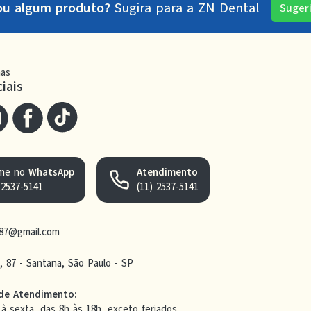
ou algum produto?
Sugira para a
ZN Dental
Suger
as
iais
me no
WhatsApp
Atendimento
 2537-5141
(11) 2537-5141
n87@gmail.com
e, 87 - Santana, São Paulo - SP
 de Atendimento
:
à sexta, das 8h às 18h, exceto feriados.