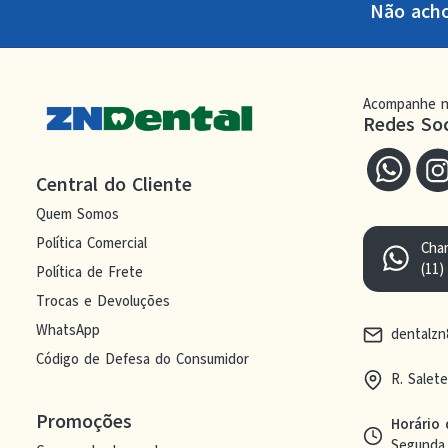
Não ach
Acompanhe n
Redes Soc
Central do Cliente
Quem Somos
Política Comercial
Cha
(11)
Política de Frete
Trocas e Devoluções
WhatsApp
dentalz
Código de Defesa do Consumidor
R. Salet
Promoções
Horário
Segunda 