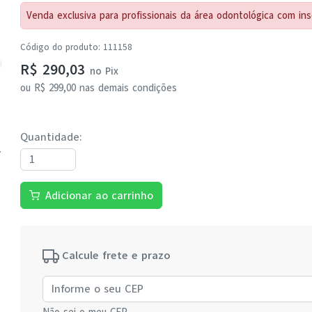
Venda exclusiva para profissionais da área odontológica com in
Código do produto
:
111158
R$ 290,03
no
Pix
ou
R$ 299,00
nas demais condições
Quantidade
:
Adicionar ao carrinho
Calcule frete e prazo
Não sei o meu CEP