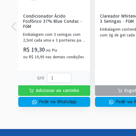
Condicionador Ácido
Clareador Whiten
Fosfórico 37% Blue Condac
-
3 Seringas
-
FGM
FGM
Embalagem contendo
Embalagem com 3 seringas com
com 3g de gel cada
2,5ml cada uma e 3 ponteiras para
aplicação.
R$ 19,30
no
Pix
ou
R$ 19,90
nas demais condições
Qtd
:
Adicionar ao carrinho
Esgo
Pedir via WhatsApp
Pedir via