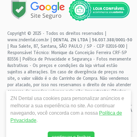
Copyright © 2025 - Todos os direitos reservados |
www.zndental.com.br |
DENTAL ZN LTDA
|
56.037.388/0001-50
| Rua Salete, 87, Santana, SÃO PAULO / SP - CEP 02016-000 |
Responsável Técnico: Monique da Conceição Ferreira CRF-SP
83556 | Política de Privacidade e Segurança - Fotos meramente
ilustrativas - Os preços e condições da loja virtual estão
sujeitos a alterações. Em caso de divergência de preços no
site, o valor válido é o do Carrinho de Compra. Não vendemos
por atacado, por isso nos reservamos o direito de não atender
compras de grandes volumes pelo site.
Importante:
Ofertas
válidas enquanto durarem os estoques. Vendas sujeitas a
ZN Dental
usa cookies para personalizar anúncios e
análise, disponibilidade e confirmação de dados pela ZN Dental.
melhorar a sua experiência no site. Ao continuar
CUPONS DE DESCONTO NÃO SÃO VÁLIDOS PARA OFERTAS DA
navegando, você concorda com a nossa
Política de
CATEGORIA SALDÃO. CUPONS DE DESCONTO NÃO SÃO
Privacidade
.
CUMULATIVOS ENTRE SI NEM COM DESCONTO DO PIX.