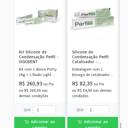
Kit Silicone de
Silicone de
K
Condensação Perfil
-
Condensação Perfil
A
VIGODENT
Catalisador
-
F
VIGODENT
Kit com 1 denso Putty
Embalagem com 1
P
1Kg + 1 fluido Light
bisnaga de catalisador
B
Body 120g + 1
com 50g.
C
R$ 260,93
R$ 82,35
no
Pix
no
Pix
catalisador 60ml.
d
ou
R$ 269,00
nas
ou
R$ 84,90
nas demais
P
demais condições
condições
c
m
i
Qtd
:
Qtd
:
Adicionar ao
Adicionar ao
carrinho
carrinho