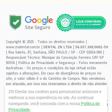
Copyright © 2025 - Todos os direitos reservados |
www.zndental.com.br |
DENTAL ZN LTDA
|
56.037.388/0001-50
| Rua Salete, 87, Santana, SÃO PAULO / SP - CEP 02016-000 |
Responsável Técnico: Monique da Conceição Ferreira CRF-SP
83556 | Política de Privacidade e Segurança - Fotos meramente
ilustrativas - Os preços e condições da loja virtual estão
sujeitos a alterações. Em caso de divergência de preços no
site, o valor válido é o do Carrinho de Compra. Não vendemos
por atacado, por isso nos reservamos o direito de não atender
compras de grandes volumes pelo site.
Importante:
Ofertas
ZN Dental
usa cookies para personalizar anúncios e
válidas enquanto durarem os estoques. Vendas sujeitas a
melhorar a sua experiência no site. Ao continuar
análise, disponibilidade e confirmação de dados pela ZN Dental.
navegando, você concorda com a nossa
Política de
CUPONS DE DESCONTO NÃO SÃO VÁLIDOS PARA OFERTAS DA
Privacidade
.
CATEGORIA SALDÃO. CUPONS DE DESCONTO NÃO SÃO