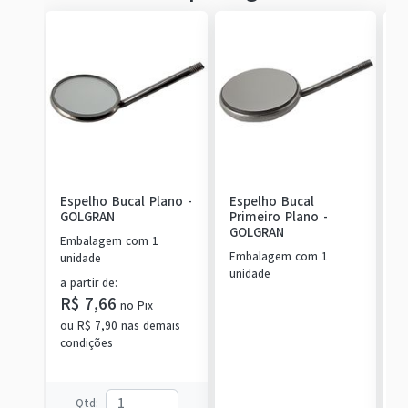
Espelho Bucal Plano
-
Espelho Bucal
M
GOLGRAN
Primeiro Plano
-
c
GOLGRAN
P
Embalagem com 1
P
Embalagem com 1
E
unidade
unidade
u
a partir de
:
R$ 7,66
no
Pix
ou
R$ 7,90
nas demais
condições
Qtd
: