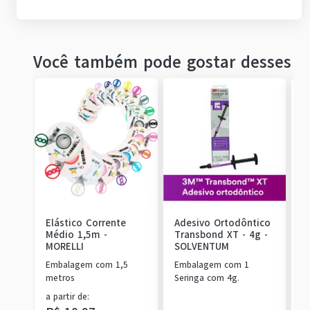
Você também pode gostar desses
Elástico Corrente
Adesivo Ortodôntico
A
Médio 1,5m
-
Transbond XT - 4g
-
O
MORELLI
SOLVENTUM
K
Embalagem com 1,5
Embalagem com 1
1
metros
Seringa com 4g.
R
a partir de
:
o