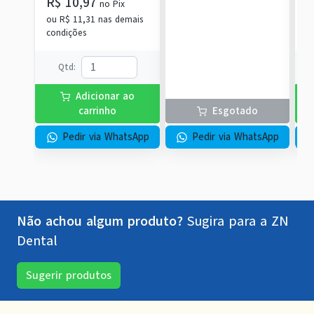
R$ 10,97
no
Pix
c
ou
R$ 11,31
nas demais
condições
Qtd
:
Adicionar ao
carrinho
Esgotado
Pedir via WhatsApp
Pedir via WhatsApp
Não achou algum produto?
Sugira para a
ZN
Dental
Sugerir produtos