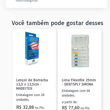
odontológicas.
Você também pode gostar desses
Lençol de Borracha
Lima Flexofile 25mm
L
13,5 x 13,5cm
-
-
DENTSPLY SIRONA
-
MADEITEX
Embalagem com 06
E
Embalagem com 26
unidades.
u
unidades.
a partir de
:
a
R$ 32,88
R$ 77,60
R
no
Pix
no
Pix