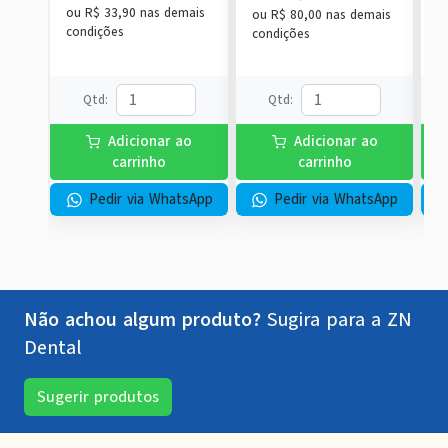
ou
R$ 33,90
nas demais
ou
R$ 80,00
nas demais
o
condições
condições
c
Qtd
:
Qtd
:
Adicionar ao
Adicionar ao
carrinho
carrinho
Pedir via WhatsApp
Pedir via WhatsApp
Não achou algum produto?
Sugira para a
ZN
Dental
Sugerir produtos