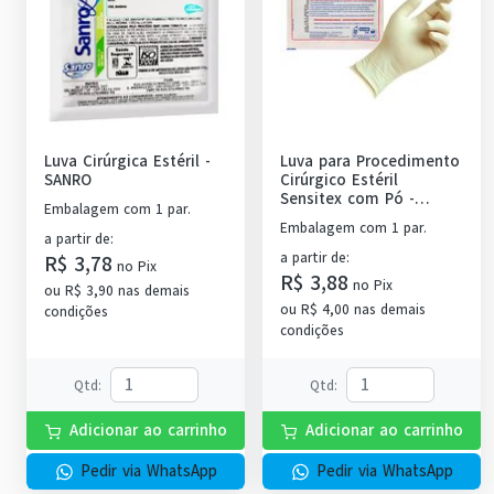
Luva Cirúrgica Estéril
-
Luva para Procedimento
SANRO
Cirúrgico Estéril
Sensitex com Pó
-
Embalagem com 1 par.
MUCAMBO
Embalagem com 1 par.
a partir de
:
a partir de
:
R$ 3,78
no
Pix
R$ 3,88
no
Pix
ou
R$ 3,90
nas demais
ou
R$ 4,00
nas demais
condições
condições
Qtd
:
Qtd
:
Adicionar ao carrinho
Adicionar ao carrinho
Pedir via WhatsApp
Pedir via WhatsApp