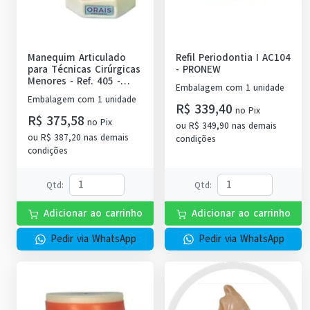
Manequim Articulado
Refil Periodontia I AC104
para Técnicas Cirúrgicas
-
PRONEW
Menores - Ref. 405
-
Embalagem com 1 unidade
ORAIS
Embalagem com 1 unidade
R$ 339,40
no
Pix
R$ 375,58
no
Pix
ou
R$ 349,90
nas demais
ou
R$ 387,20
nas demais
condições
condições
Qtd
:
Qtd
:
Adicionar ao carrinho
Adicionar ao carrinho
Pedir via WhatsApp
Pedir via WhatsApp