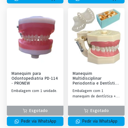
Manequim para
Manequim
Odontopediatria PD-114
Multidisciplinar
-
PRONEW
Periodontia e Dentística
- Ref. 1031N
-
ORAIS
Embalagem com 1 unidade.
Embalagem com 1
manequim de dentística + 1
jogo de dentes de
periodontia + 1 par de
Esgotado
Esgotado
gengivas transparentes.
Pedir via WhatsApp
Pedir via WhatsApp