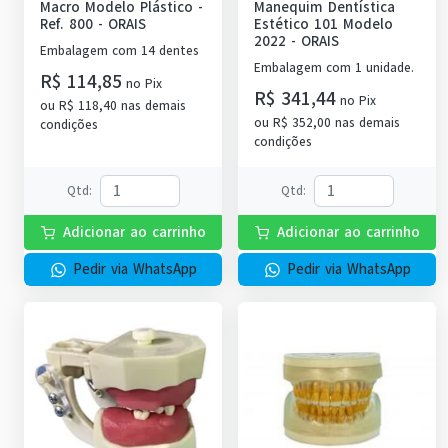
Macro Modelo Plástico -
Manequim Dentística
Ref. 800
-
ORAIS
Estético 101 Modelo
2022
-
ORAIS
Embalagem com 14 dentes
Embalagem com 1 unidade.
R$ 114,85
no
Pix
R$ 341,44
no
Pix
ou
R$ 118,40
nas demais
ou
R$ 352,00
nas demais
condições
condições
Qtd
:
Qtd
:
Adicionar ao carrinho
Adicionar ao carrinho
Pedir via WhatsApp
Pedir via WhatsApp