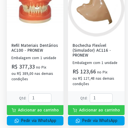
Refil Materiais Dentários
Bochecha Flexível
AC100
-
PRONEW
(Simulador) AC116
-
PRONEW
Embalagem com 1 unidade
Embalagem com 1 unidade
R$ 377,33
no
Pix
R$ 123,66
no
Pix
ou
R$ 389,00
nas demais
ou
R$ 127,48
nas demais
condições
condições
Qtd
:
Qtd
:
Adicionar ao carrinho
Adicionar ao carrinho
Pedir via WhatsApp
Pedir via WhatsApp