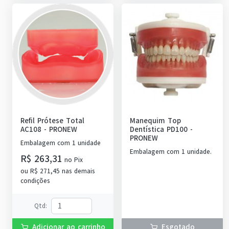
Refil Prótese Total
Manequim Top
AC108
-
PRONEW
Dentística PD100
-
PRONEW
Embalagem com 1 unidade
Embalagem com 1 unidade.
R$ 263,31
no
Pix
ou
R$ 271,45
nas demais
condições
Qtd
:
Adicionar ao carrinho
Esgotado