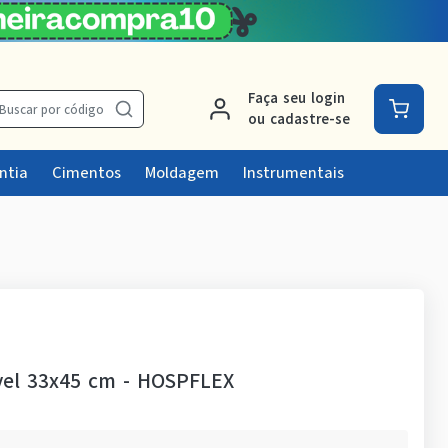
Faça seu login
Buscar por código
ou cadastre-se
ntia
Cimentos
Moldagem
Instrumentais
vel 33x45 cm
-
HOSPFLEX