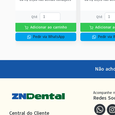
Qtd
:
Qtd
:
Adicionar ao carrinho
Adicionar a
Pedir via WhatsApp
Pedir via
Não ach
Acompanhe n
Redes Soc
Central do Cliente