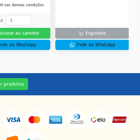
90
nas demais condições
td
:
icionar ao carrinho
Esgotado
edir via WhatsApp
Pedir via WhatsApp
ir produtos