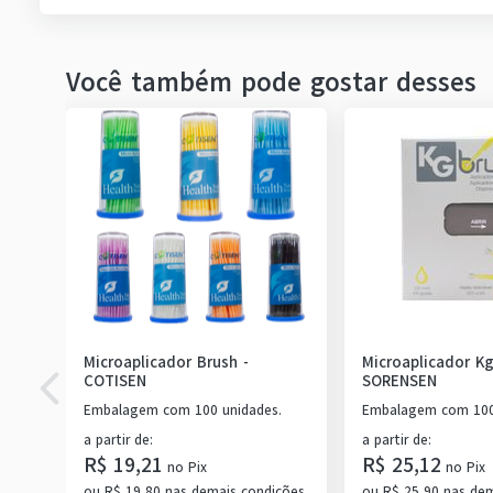
Você também pode gostar desses
Microaplicador Brush
-
Microaplicador K
COTISEN
SORENSEN
Embalagem com 100 unidades.
Embalagem com 100 
a partir de
:
a partir de
:
R$ 19,21
R$ 25,12
no
Pix
no
Pix
ou
R$ 19,80
nas demais condições
ou
R$ 25,90
nas dem