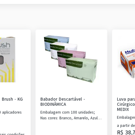
g Brush
-
KG
Babador Descartável
-
Luva par
BIODINÂMICA
Cirúrgic
MEDIX
aplicadores
Embalagem com 100 unidades;
Embalagem
Nas cores: Branco, Amarelo, Azul,
Rosa, Verde e Misto.
a partir de
R$ 38,
ais condições