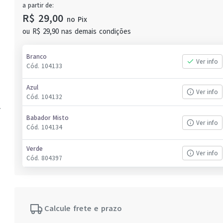
a partir de:
R$ 29,00
no
Pix
ou
R$ 29,90
nas demais condições
Branco
Ver info
Cód.
104133
Azul
Ver info
Cód.
104132
Babador Misto
Ver info
Cód.
104134
Verde
Ver info
Cód.
804397
Calcule frete e prazo