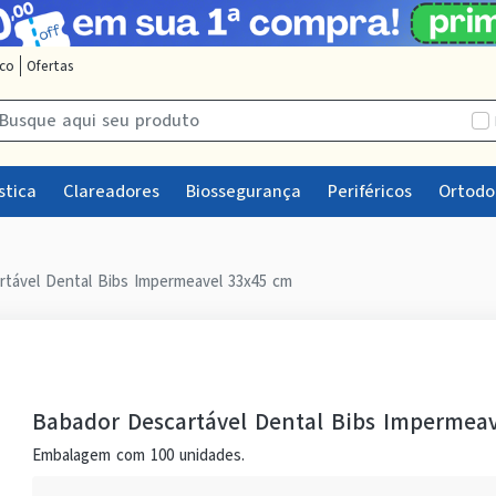
sco
Ofertas
stica
Clareadores
Biossegurança
Periféricos
Ortodo
rtável Dental Bibs Impermeavel 33x45 cm
Babador Descartável Dental Bibs Impermea
Embalagem com 100 unidades.