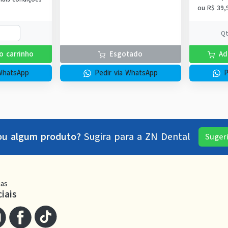
ou
R$ 39,
Q
o carrinho
Esgotado
Ad
 WhatsApp
Pedir via WhatsApp
P
ou algum produto?
Sugira para a
ZN Dental
Suger
as
iais